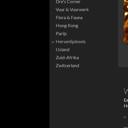
Dre's Corner
Vuur & Vuurwerk
Flora & Fauna
Hong Kong
Parijs
HersenSpinsels
IJsland
Zuid-Afrika
Zwitserland
W
Ee
He