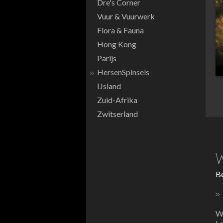
Dre's Corner
Vuur & Vuurwerk
Flora & Fauna
Hong Kong
Parijs
HersenSpinsels
IJsland
Zuid-Afrika
Zwitserland
W
Be
Wa