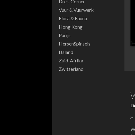
Dre's Corner
Vuur & Vuurwerk
Flora & Fauna
Hong Kong
Parijs
HersenSpinsels
IJsland
Zuid-Afrika
Zwitserland
W
De
Wa