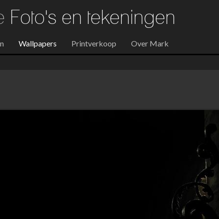
re
Foto's en tekeningen
en
Wallpapers
Printverkoop
Over Mark