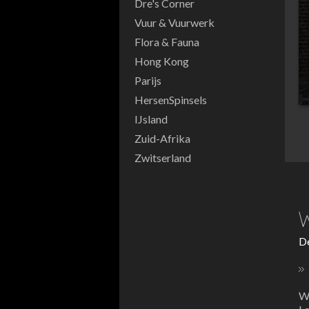
Dre's Corner
Vuur & Vuurwerk
Flora & Fauna
Hong Kong
Parijs
HersenSpinsels
IJsland
Zuid-Afrika
Zwitserland
W
De
Wa