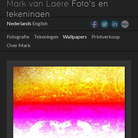
Mark van Laere
Foto's en
tekeningen
Nederlands
English
Fotografie
Tekeningen
Wallpapers
Printverkoop
Over Mark