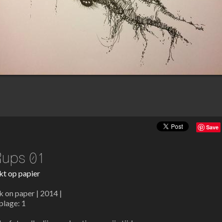
Save
Rups 01
kt op papier
k on paper | 2014 |
lage: 1