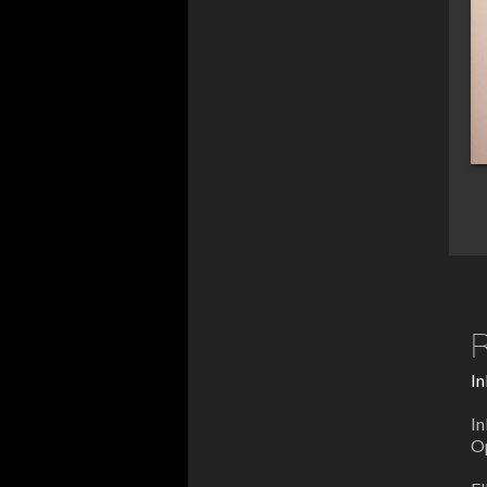
In
In
Op